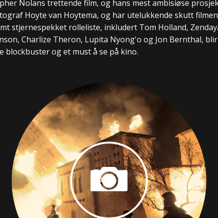
pher Nolans trettende film, og hans mest ambisiøse prosjek
otograf Hoyte van Hoytema, og har utelukkende skutt film
t stjernespekket rolleliste, inkludert Tom Holland, Zenda
nson, Charlize Theron, Lupita Nyong'o og Jon Bernthal, bli
e blockbuster og et must å se på kino.