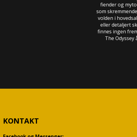
fiender og myto
som skremmende f
volden i hovedsak
eller detaljert 
finnes ingen fre
The Odyssey 
KONTAKT
Facebook og Messenger: