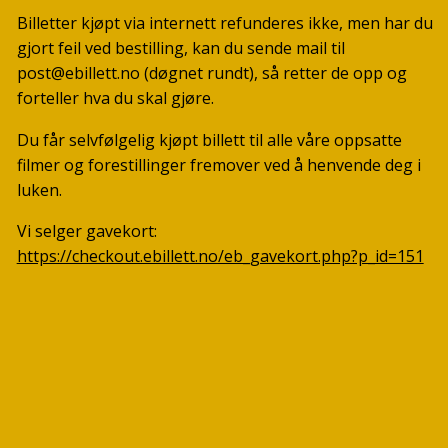
Billetter kjøpt via internett refunderes ikke, men har du
gjort feil ved bestilling, kan du sende mail til
post@ebillett.no (døgnet rundt), så retter de opp og
forteller hva du skal gjøre.
Du får selvfølgelig kjøpt billett til alle våre oppsatte
filmer og forestillinger fremover ved å henvende deg i
luken.
Vi selger gavekort:
https://checkout.ebillett.no/eb_gavekort.php?p_id=151