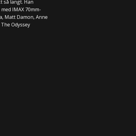
t så langt. Han
en med IMAX 70mm-
ya, Matt Damon, Anne
r The Odyssey