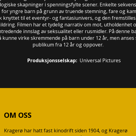
logiske skapninger i spenningsfylte scener. Enkelte sekven
or yngre barn på grunn av truende stemning, fare og kamp
 knyttet til et eventyr- og fantasiunivers, og den fremstil
skildring. Filmen har et tydelig narrativ om mot, utholdenhet o
mtredende innslag av seksualitet eller rusmidler. På denne 
å kunne virke skremmende på barn under 12 år, men anses 
publikum fra 12 år og oppover.
Produksjonsselskap:
Universal Pictures
OM OSS
Kragerø har hatt fast kinodrift siden 1904, og Kragerø