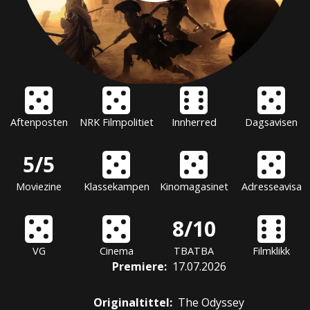
Aftenposten
NRK Filmpolitiet
Innherred
Dagsavisen
5/5
Moviezine
Klassekampen
Kinomagasinet
Adresseavisa
8/10
VG
Cinema
TBATBA
Filmklikk
Premiere
:
17.07.2026
Originaltittel:
The Odyssey