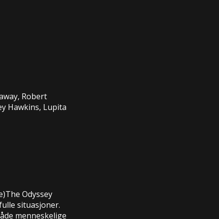
away, Robert
ey Hawkins, Lupita
e
)
The Odyssey
ulle situasjoner.
 både menneskelige