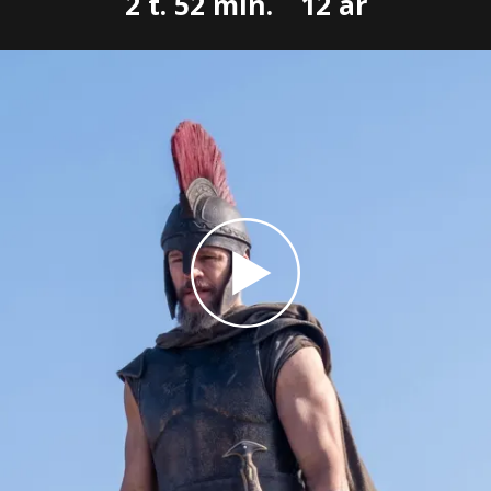
2 t. 52 min.
12 år