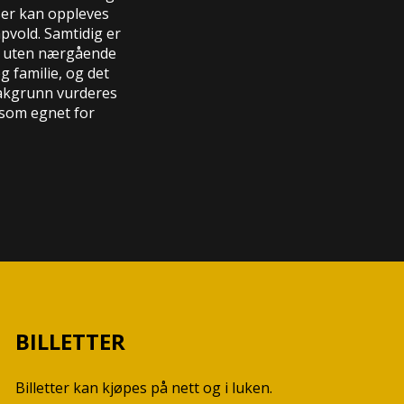
ser kan oppleves
vold. Samtidig er
les uten nærgående
g familie, og det
bakgrunn vurderes
som egnet for
BILLETTER
Billetter kan kjøpes på nett og i luken.