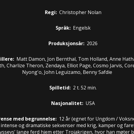
Regi:
Christopher Nolan
Språk:
Engelsk
Produksjonsår:
2026
illere
:
Matt Damon, Jon Bernthal, Tom Holland, Anne Hath
th, Charlize Theron, Zendaya, Elliot Page, Cosmo Jarvis, Cor
Nyong'o, John Leguizamo, Benny Safdie
Spilletid:
2 t. 52 min.
Nasjonalitet:
USA
rense med begrunnelse:
12 år
(egnet for
Ungdom / Voksn
 intense og dramatiske sekvenser med krig, kamper og faref
dyssevs’ lange ferd hjem etter Trojakrigen, hvor han møter